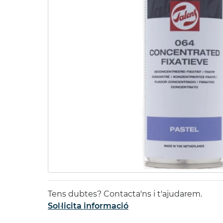
SET P
15ml.
49,55 
42,12 
Tens dubtes? Contacta'ns i t'ajudarem.
Sol·licita informació