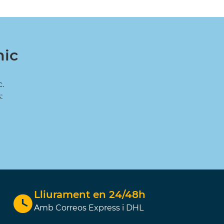
nic
.
:
Lliurament en 24/48h
Amb Correos Express i DHL