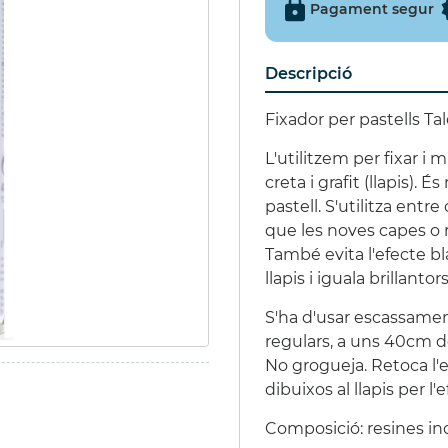
Pagament segur
IÑATA 9 EXCITER
€
(15%)
Descripció
€
Fixador per pastells Ta
L'utilitzem per fixar i m
creta i grafit (llapis).
pastell. S'utilitza entre 
que les noves capes o r
També evita l'efecte b
llapis i iguala brillantors
S'ha d'usar escassamen
regulars, a uns 40cm de
No grogueja. Retoca l'
dibuixos al llapis per l'
Composició: resines inc