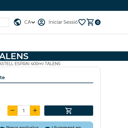
Iniciar Sessió
0
TALENS
OIG 96
GESSO
ASTELL ESPRAI 400ml TALENS
OMARKER
LEFRANC&BOURGEOIS
1000ml
te
,00 €
(15%)
16,60 €
(20%)
,75 €
13,29 €
Preus exclusius
Lliurament en