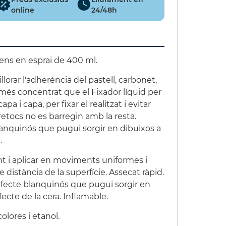
online
24/48h
lens en esprai de 400 ml.
illorar l'adherència del pastell, carbonet,
 És més concentrat que el Fixador líquid per
capa i capa, per fixar el realitzat i evitar
etocs no es barregin amb la resta.
lanquinós que pugui sorgir en dibuixos a
.
t i aplicar en moviments uniformes i
 distància de la superfície. Assecat ràpid.
efecte blanquinós que pugui sorgir en
efecte de la cera. Inflamable.
olores i etanol.