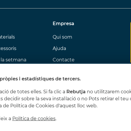
Empresa
terials
Qui som
cessoris
Ajuda
 la setmana
Contacte
és agraden
pròpies i estadístiques de tercers.
ació de totes elles. Si fa clic a
Rebutja
no utilitzarem cook
s decidir sobre la seva instal·lació o no Pots retirar el t
 de Política de Cookies d'aquest lloc web.
deix a
Política de cookies
.