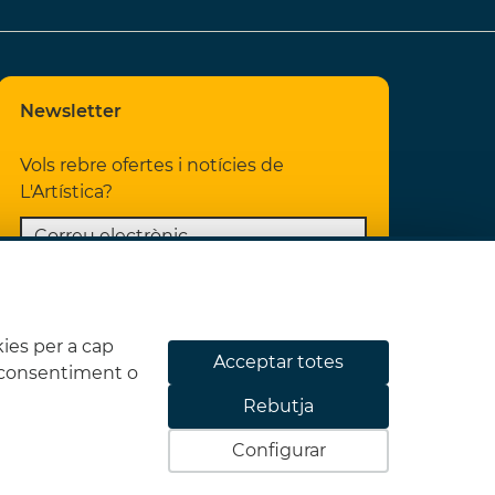
Newsletter
Vols rebre ofertes i notícies de
L'Artística?
He llegit i accepto les
Condicions
legals
i la
Política de privacitat
ies per a cap
Acceptar totes
QO7AZ1
eu consentiment o
Rebutja
Subscriure'm
Configurar