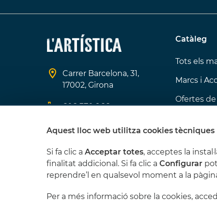
Catàleg
Tots els ma
Carrer Barcelona, 31,
Marcs i Ac
17002, Girona
Ofertes de
608 370 966
Els que m
info@lartistica.cat
Aquest lloc web utilitza cookies tècniques 
Si fa clic a
Acceptar totes
, acceptes la instal·l
finalitat addicional. Si fa clic a
Configurar
pot
reprendre’l en qualsevol moment a la pàgina
Per a més informació sobre la cookies, acce