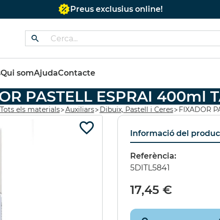
Preus exclusius online!
ts
s
Qui som
Ajuda
Contacte
OR PASTELL ESPRAI 400ml 
 COLORS OPACS
BASTIDOR RODÓ AMB
EST
Tots els materials
Auxiliars
Dibuix, Pastell i Ceres
FIXADOR P
TELA 40 cms.
PR
Informació del produc
€
(10%)
11,35 €
(10%)
295
Referència:
€
10,22 €
250
5DITL5841
17,45 €