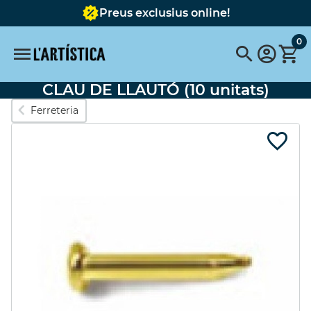
Preus exclusius online!
0
CLAU DE LLAUTÓ (10 unitats)
Cerques populars
Ferreteria
Paper
BLOC
Vallejo
cera
rotulador
carpeta
Estoig
plancha gelli
llapis
Barra de carbonet natural 8
Destacats
SET 6 COLORS
BASTIDOR RODÓ
OPACS 60ML
AMB TELA 40 cms.
44,37 €
(10%)
11,35 €
(10%)