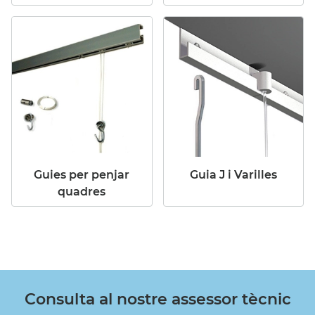
Guies per penjar
Guia J i Varilles
quadres
Consulta al nostre assessor tècnic