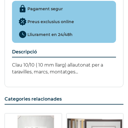
SET PIÑATA 9
EXCITER 15ml.
Pagament segur
49,55 €
(15%)
Preus exclusius online
42,12 €
Lliurament en 24/48h
Descripció
Clau 10/10 ( 10 mm llarg) allautonat per a
taravilles, marcs, montatges...
Categories relacionades