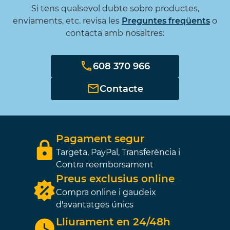
Si tens qualsevol dubte sobre productes,
enviaments, etc. revisa les
Preguntes freqüents
o
contacta amb nosaltres:
608 370 966
Contacte
Pagament segur
Targeta, PayPal, Transferència i
Contra reemborsament
Preus exclusius online
Compra online i gaudeix
d'avantatges únics
Lliurament en 24/48h