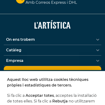
Amb Correos Express i DHL
On ens trobem
Catàleg
Empresa
Newsletter
Aquest lloc web utilitza cookies tècniques
Vols rebre ofertes i notícies de L'Artística?
pròpies i estadístiques de tercers.
Si fa clic a
Acceptar totes
, acceptes la instal·lació
de totes elles. Si fa clic a
Rebutja
no utilitzarem
He llegit i accepto les
Condicions legals
i la