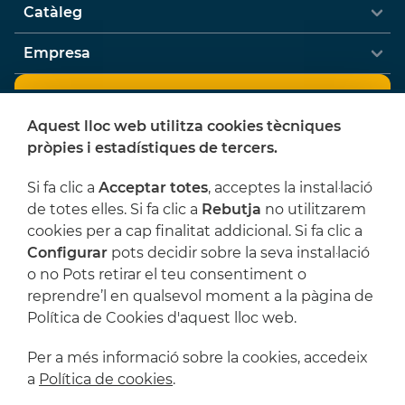
Catàleg
Empresa
Newsletter
Aquest lloc web utilitza cookies tècniques
Vols rebre ofertes i notícies de L'Artística?
pròpies i estadístiques de tercers.
Si fa clic a
Acceptar totes
, acceptes la instal·lació
de totes elles. Si fa clic a
Rebutja
no utilitzarem
He llegit i accepto les
Condicions legals
i la
cookies per a cap finalitat addicional. Si fa clic a
Política de privacitat
Configurar
pots decidir sobre la seva instal·lació
o no Pots retirar el teu consentiment o
APX9F5
reprendre’l en qualsevol moment a la pàgina de
Política de Cookies d'aquest lloc web.
Subscriure'm
Per a més informació sobre la cookies, accedeix
a
Política de cookies
.