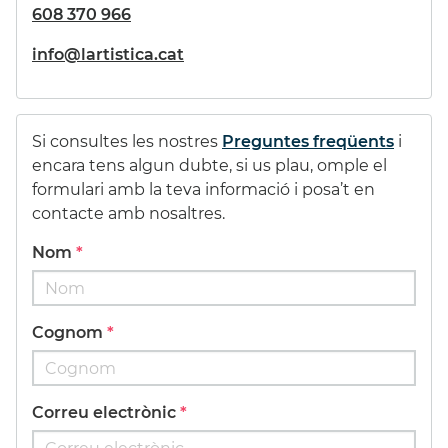
608 370 966
39,93 €
10,22 €
info@lartistica.cat
Si consultes les nostres
Preguntes freqüents
i
encara tens algun dubte, si us plau, omple el
ESTOIG 96
GESSO
formulari amb la teva informació i posa’t en
PROMARKER
LEFRANC&BOURGEOIS
contacte amb nosaltres.
1000ml
Nom
295,00 €
(15%)
16,60 €
(20%)
250,75 €
13,29 €
Cognom
Correu electrònic