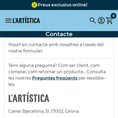
Preus exclusius online!
0
Contacte
Cerques populars
Posa't en contacte amb nosaltres a través del
Paper
BLOC
Vallejo
cera
rotulador
nostre formulari.
carpeta
Estoig
plancha gelli
llapis
Tens alguna pregunta? Com ser client, com
Barra de carbonet natural 8
comprar, com retornar un producte... Consulta
les nostres
Preguntes freqüents
per resoldre-
Destacats
les.
SET 6 COLORS
BASTIDOR RODÓ
OPACS 60ML
AMB TELA 40 cms.
Carrer Barcelona, 31, 17002, Girona
44,37 €
(10%)
11,35 €
(10%)