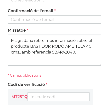
SET PIÑATA 9
EXCITER 15ml.
Confirmació de l'email
49,55 €
(15%)
42,12 €
Missatge
* Camps obligatoris
Codi de verificació
MT25TQ